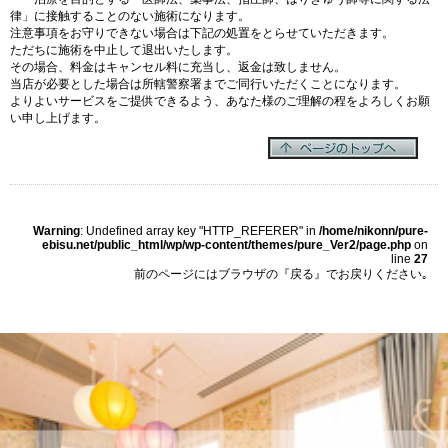
律」に接触することのない施術になります。
注意事項をお守りできない場合は下記の処置をとらせていただきます。
ただちに施術を中止して退出いたします。
その場合、料金はキャンセル料に充当し、返金は致しません。
当店が必要とした場合は所轄警察署までご同行いただくことになります。
よりよいサービスをご提供できるよう、あなた様のご理解の程をよろしくお願
い申し上げます。
Warning
: Undefined array key "HTTP_REFERER" in
/home/nikonn/pure-
ebisu.net/public_html/wp/wp-content/themes/pure_Ver2/page.php
on
line
27
前のページにはブラウザの『戻る』でお戻りください｡