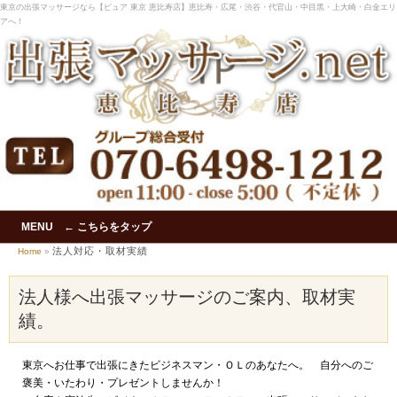
東京の出張マッサージなら【ピュア 東京 恵比寿店】恵比寿・広尾・渋谷・代官山・中目黒・上大崎・白金エリ
アへ！
MENU ← こちらをタップ
法人対応・取材実績
Home
»
法人様へ出張マッサージのご案内、取材実
績。
東京へお仕事で出張にきたビジネスマン・ＯＬのあなたへ。 自分へのご
褒美・いたわり・プレゼントしませんか！