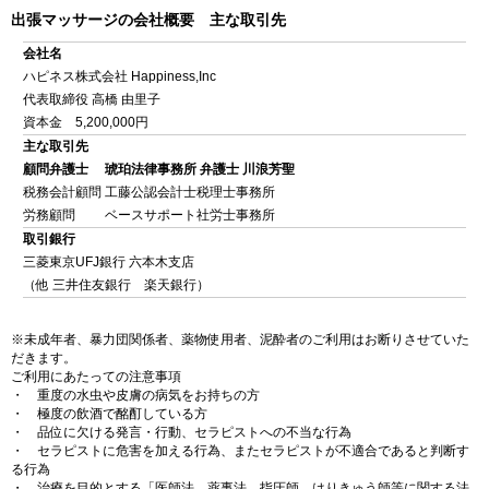
出張マッサージの会社概要 主な取引先
会社名
ハピネス株式会社 Happiness,Inc
代表取締役 高橋 由里子
資本金 5,200,000円
主な取引先
顧問弁護士 琥珀法律事務所 弁護士 川浪芳聖
税務会計顧問 工藤公認会計士税理士事務所
労務顧問 ベースサポート社労士事務所
取引銀行
三菱東京UFJ銀行 六本木支店
（他 三井住友銀行 楽天銀行）
※未成年者、暴力団関係者、薬物使用者、泥酔者のご利用はお断りさせていた
だきます。
ご利用にあたっての注意事項
・ 重度の水虫や皮膚の病気をお持ちの方
・ 極度の飲酒で酩酊している方
・ 品位に欠ける発言・行動、セラピストへの不当な行為
・ セラピストに危害を加える行為、またセラピストが不適合であると判断す
る行為
・ 治療を目的とする「医師法、薬事法、指圧師、はりきゅう師等に関する法